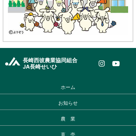
長崎西彼農業協同組合
JA長崎せいひ
ホーム
お知らせ
農 業
直 売