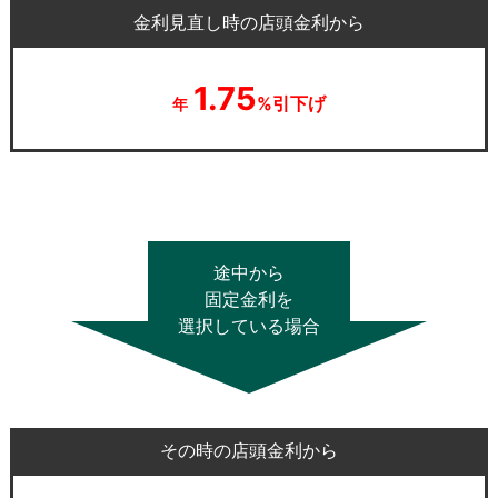
金利見直し時の店頭金利から
1.75
%引下げ
年
途中から
固定金利を
選択している場合
その時の店頭金利から