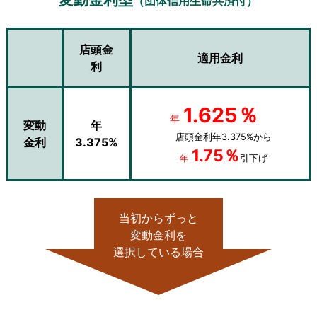
（団体信用生命共済付）
店頭金
適用金利
利
1.625％
年
変動
年
店頭金利年3.375%から
金利
3.375%
1.75％
引下げ
年
当初からずっと
変動金利を
選択している場合