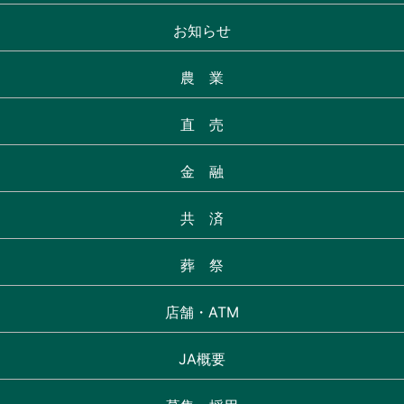
お知らせ
農 業
直 売
金 融
共 済
葬 祭
店舗・ATM
JA概要