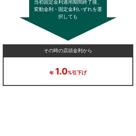
当初固定金利適用期間終了後、
変動金利・固定金利いずれを選
択しても
その時の店頭金利から
1.0
%引下げ
年