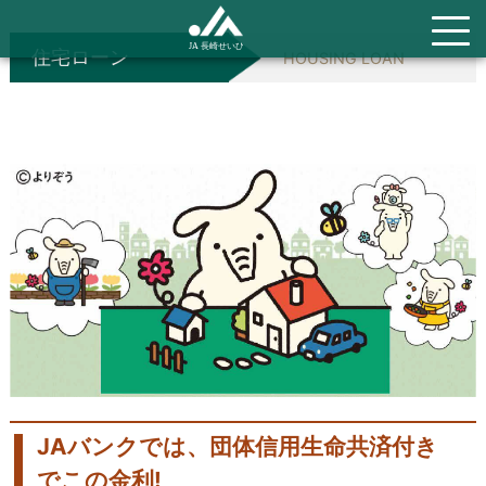
住宅ローン
HOUSING LOAN
JAバンクでは、団体信用生命共済付き
でこの金利!