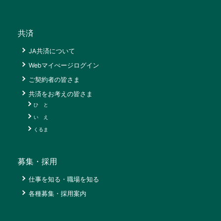
共済
JA共済について
Webマイぺージログイン
ご契約者の皆さま
共済をお考えの皆さま
ひ と
い え
経
くるま
営
理
仕
念
事
募集・採用
行
を
仕事を知る・職場を知る
動
知
計
る・
各種募集・採用案内
画
職
場
組