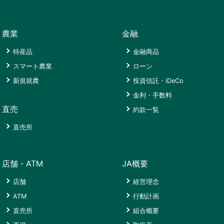
つ
コ
館
西
津
ー
組
い
ー
長
浦
店
合
て
ナ
与
北
上
農業
金融
長
ー
じ
部
支
Web
さ
挨
げ
農
店
マ
長
く
特産品
金融商品
拶
も
機
イ
崎
ら
スマート農業
長
ん
セ
ローン
概
ぺ
県
会
店
崎
長
ン
新規就農
投資信託・iDeCo
要
ー
JA
館
舗
中
与
タ
ジ
会
中
金利・手数料
央
ー
沿
ATM
金
ロ
館
グ
央
直売
支
さ
革
約款一覧
融
グ
ATM
リ
斎
（有）
直
店
く
商
イ
コ
ー
場
大
事
直売所
売
ら
品
ン
時
ー
ン
ひ
西
業
所
会
津
ナ
セ
な
海
内
ロ
館
ご
斎
経
ー
ン
み
フ
容
ー
契
店舗・ATM
JA概要
場
済
タ
ァ
さ
ン
約
AGRI
西
シ
店
ー
ー
く
店舗
経営理念
そ
者
＋
彼
ン
投
舗
ム
ら
の
の
店
太
葬
ボ
ATM
行動計画
資
会
他
皆
大
ATM
陽
祭
（株）
ル
信
員
直売所
組合概要
（A
さ
瀬
コ
の
セ
協
マ
託・