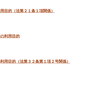
ー
重
ATM
工
ン
支
セ
利用目的（法第２１条１項関係）
久
セ
店
ン
留
ン
タ
西
里
タ
ー
彼
ATM
ー
支
コ
横
伊
際の利用目的
店
ー
瀬
木
ナ
店
力
西
さ
ー
み
海
ふ
く
か
支
東
れ
ら
ん
店
の利用目的（法第３２条第１項２号関係）
長
あ
会
選
崎
い
館
大
果
支
市
大
瀬
場
店
住
崎
戸
ATM
吉
小
支
さ
店
迎
店
東
く
パ
長
ふ
ら
長
ッ
崎
れ
会
与
ケ
支
あ
館
支
ー