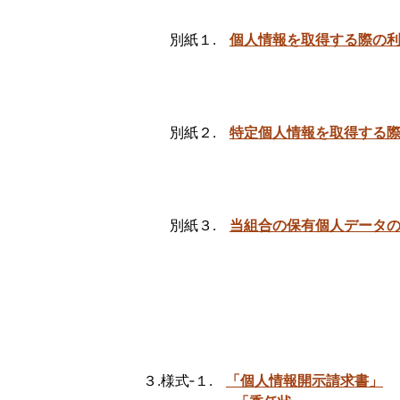
ー
ン
別紙１.
個人情報を取得する際の
セ
ン
タ
ー
横
別紙２.
特定個人情報を取得する
瀬
店
ふ
れ
あ
別紙３.
当組合の保有個人データ
い
市
住
吉
店
ふ
れ
３.様式‐１.
「個人情報開示請求書」
あ