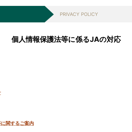
ン
店
セ
サ
ATM
ン
ポ
PRIVACY POLICY
タ
ー
村
ー
ト
松
セ
ATM
ラ
ン
個人情報保護法等に係るJAの対応
コ
イ
タ
ー
ス
ー
ナ
セ
ー
ン
本
タ
店
形
ー
上
茂
ATM
育
木
コ
苗
支
ー
セ
針
店
ナ
ン
三
ー
タ
和
ー
時
支
津
食
店
グ
等に関するご案内
支
肉
リ
三
店
加