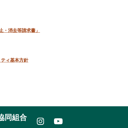
店
い
西
店
ジ
（店
市
彼
セ
多
内）
新
さ
ン
良
ATM
大
く
タ
見
工
西
ら
ー
止・消去等請求書」
支
店
浦
会
（旧：
店
上
ふ
館
小
琴
支
れ
茂
迎
海
店
あ
木
み
支
ATM
い
か
リティ基本方針
さ
店
市
ん
長
く
東
選
時
崎
ら
長
果
津
中
会
崎
場）
支
央
館
店
店
支
三
南
店
ふ
重
部
東
ATM
れ
農
長
JA
さ
あ
機
崎
共
大
く
い
セ
協同組合
支
済
浦
ら
市
ン
店
ひ
に
ATM
会
時
タ