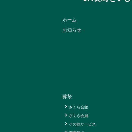
津
店
ホーム
じ
げ
お知らせ
も
ん
長
与
グ
リ
ー
ン
セ
ン
葬祭
タ
ー
さくら会館
太
さくら会員
特
陽
産
その他サービス
の
オ
品