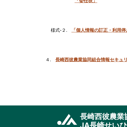
「委任状」
い
市
新
大
工
様式‐２.
「個人情報の訂正・利用停
店
ふ
れ
あ
い
４.
長崎西彼農業協同組合情報セキュ
市
東
長
崎
店
ふ
れ
あ
い
長崎西彼農業
市
JA長崎せい
時