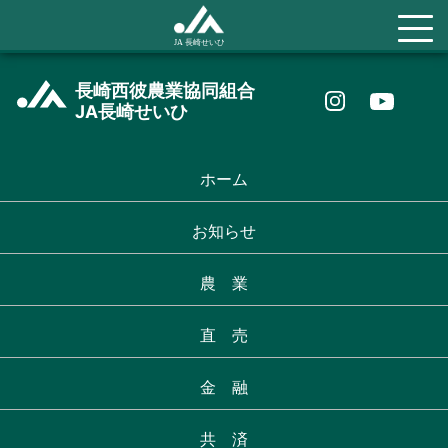
長崎西彼農業協同組合
JA長崎せいひ
ホーム
お知らせ
農 業
直 売
金 融
共 済