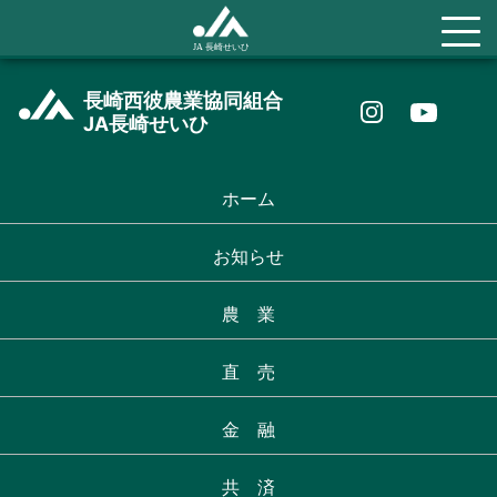
長崎西彼農業協同組合
JA長崎せいひ
ホーム
お知らせ
農 業
直 売
金 融
共 済