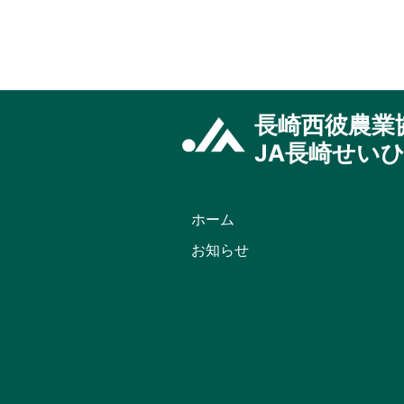
あ
い
市
東
長
崎
長崎西彼農業
店
JA長崎せい
ふ
れ
あ
い
ホーム
市
お知らせ
時
津
店
じ
げ
も
ん
長