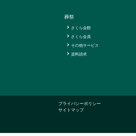
与
グ
葬祭
リ
ー
さくら会館
ン
さくら会員
セ
ン
その他サービス
タ
資料請求
ー
太
特
陽
産
の
オ
品
郷
ン
ス
ラ
道
マ
イ
の
プライバシーポリシー
ー
ン
駅
サイトマップ
ト
シ
と
夕
農
ョ
陽
業
ッ
が
プ
え
丘
新