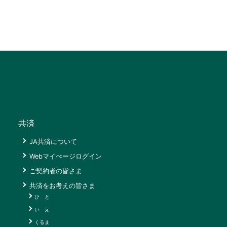
共済
JA共済について
Webマイぺージログイン
ご契約者の皆さま
共済をお考えの皆さま
ひ と
い え
くるま