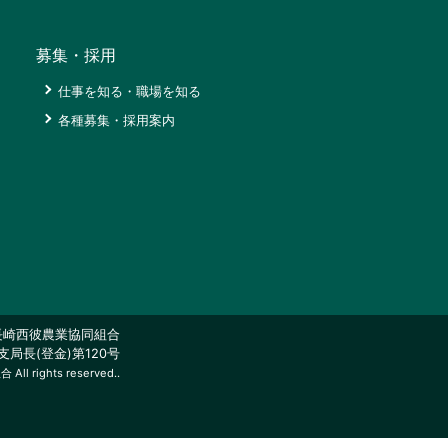
募集・採用
経
仕事を知る・職場を知る
営
各種募集・採用案内
理
仕
念
事
行
を
動
知
計
る・
画
職
場
組
を
合
知
概
る
要
長崎西彼農業協同組合
局長(登金)第120号
各
取
l rights reserved..
種
扱
募
高
集・
各
採