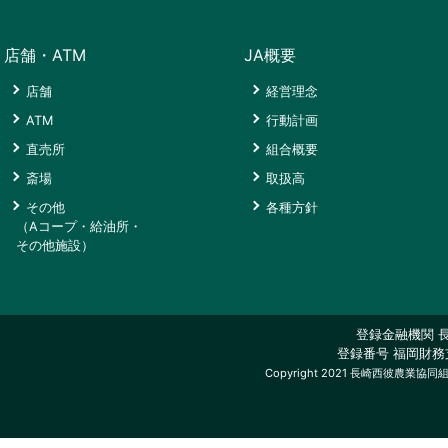
舗
中
与
タ
ジ
会
中
央
ー
沿
ATM
金
ロ
館
グ
央
支
さ
革
店舗・ATM
JA概要
融
グ
ATM
リ
斎
（有）
直
店
く
商
イ
コ
ー
場
大
事
売
ら
店舗
経営理念
品
ン
時
ー
ン
ひ
西
業
所
会
ATM
行動計画
津
ナ
セ
な
海
内
ロ
館
ご
斎
経
ー
ン
み
フ
容
直売所
組合概要
ー
契
場
済
タ
ァ
さ
ン
約
AGRI
西
シ
斎場
取扱高
店
ー
ー
く
そ
者
＋
彼
ン
投
舗
ム
ら
その他
各種方針
の
の
店
太
葬
ボ
（Aコープ・給油所・
資
会
他
皆
大
ATM
陽
祭
（株）
ル
その他施設）
信
員
（A
さ
瀬
コ
の
セ
協
マ
託・
ま
戸
ー
郷
ン
同
そ
ー
コ
iDeCo
経
ナ
タ
ラ
の
ク
ー
共
道
金
済
ー
ー
イ
他
プ・
済
の
デ
登録金融機関 
利・
店
フ
サ
給
ひ
登録番号 福岡財務支
を
新
駅
中
ィ
手
舗
長
ー
油
Copyright 2021 長崎西彼農業協同組合 Al
お
大
夕
央
ス
数
崎
ビ
所・
考
日
工
陽
葬
ク
い
料
ス
そ
え
吉
ATM
が
祭
横
ロ
の
約
の
経
コ
丘
セ
瀬
資
ー