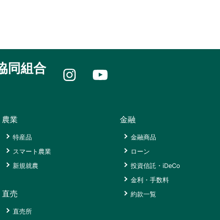
海
店
あ
木
み
支
ATM
い
か
さ
店
市
ん
長
く
東
選
時
崎
ら
長
果
津
中
会
崎
場）
支
央
館
協同組合
店
店
支
三
南
ひ
店
ふ
重
部
東
ATM
れ
農
長
JA
さ
あ
機
崎
共
大
く
い
セ
農業
金融
支
済
浦
ら
市
ン
店
に
ATM
会
時
タ
特産品
金融商品
つ
コ
館
西
津
ー
組
い
ー
長
スマート農業
ローン
浦
店
合
て
ナ
与
北
新規就農
投資信託・iDeCo
上
長
ー
じ
部
支
Web
さ
金利・手数料
挨
げ
農
店
マ
長
く
拶
直売
も
機
約款一覧
イ
崎
ら
長
ん
セ
概
ぺ
県
会
直売所
店
崎
長
ン
要
ー
JA
館