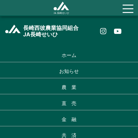
長崎西彼農業協同組合
JA長崎せいひ
ホーム
お知らせ
農 業
直 売
金 融
共 済