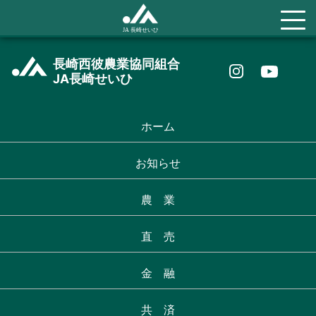
長崎西彼農業協同組合
JA長崎せいひ
ホーム
お知らせ
農 業
直 売
金 融
共 済