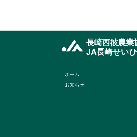
あ
い
市
東
長
崎
長崎西彼農業
店
JA長崎せい
ふ
れ
あ
い
ホーム
市
お知らせ
時
津
店
じ
げ
も
ん
長