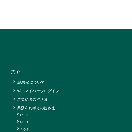
共済
JA共済について
Webマイぺージログイン
ご契約者の皆さま
共済をお考えの皆さま
ひ と
い え
くるま