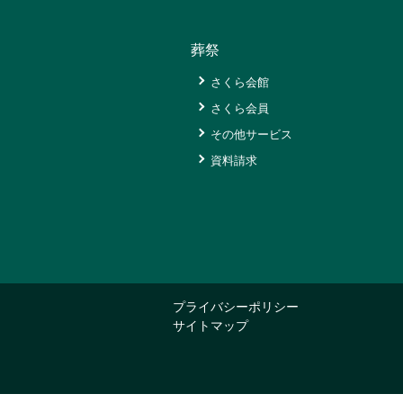
与
グ
葬祭
リ
ー
さくら会館
ン
さくら会員
セ
ン
その他サービス
タ
資料請求
ー
太
特
陽
産
の
オ
品
郷
ン
ス
ラ
道
マ
イ
の
プライバシーポリシー
ー
ン
駅
サイトマップ
ト
シ
と
夕
農
ョ
陽
業
ッ
が
プ
え
丘
新