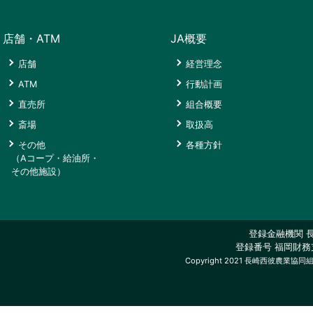
舗
中
与
タ
ジ
会
中
央
ー
沿
ATM
金
ロ
館
グ
央
支
さ
革
店舗・ATM
JA概要
融
グ
ATM
リ
斎
（有）
直
店
く
商
イ
コ
ー
場
大
事
売
ら
店舗
経営理念
品
ン
時
ー
ン
ひ
西
業
所
会
ATM
行動計画
津
ナ
セ
な
海
内
ロ
館
ご
斎
経
ー
ン
み
フ
容
直売所
組合概要
ー
契
場
済
タ
ァ
さ
ン
約
AGRI
西
シ
斎場
取扱高
店
ー
ー
く
そ
者
＋
彼
ン
投
舗
ム
ら
その他
各種方針
の
の
店
太
葬
ボ
（Aコープ・給油所・
資
会
他
皆
大
ATM
陽
祭
（株）
ル
その他施設）
信
員
（A
さ
瀬
コ
の
セ
協
マ
託・
ま
戸
ー
郷
ン
同
そ
ー
コ
iDeCo
経
ナ
タ
ラ
の
ク
ー
共
道
金
済
ー
ー
イ
他
プ・
済
の
デ
登録金融機関 
利・
店
フ
サ
給
ひ
登録番号 福岡財務支
を
新
駅
中
ィ
手
舗
長
ー
油
Copyright 2021 長崎西彼農業協同組合 Al
お
大
夕
央
ス
数
崎
ビ
所・
考
日
工
陽
葬
ク
い
料
ス
そ
え
吉
ATM
が
祭
横
ロ
の
約
の
経
コ
丘
セ
瀬
資
ー