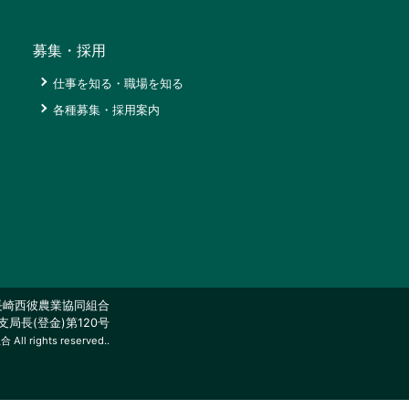
募集・採用
経
仕事を知る・職場を知る
営
各種募集・採用案内
理
仕
念
事
行
を
動
知
計
る・
画
職
場
組
を
合
知
概
る
要
長崎西彼農業協同組合
局長(登金)第120号
各
取
l rights reserved..
種
扱
募
高
集・
各
採