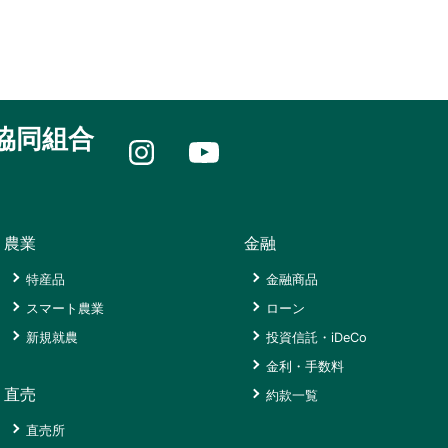
海
店
あ
木
み
支
ATM
い
か
さ
店
市
ん
長
く
東
選
時
崎
ら
長
果
津
中
会
崎
場）
支
央
館
協同組合
店
店
支
三
南
ひ
店
ふ
重
部
東
ATM
れ
農
長
JA
さ
あ
機
崎
共
大
く
い
セ
農業
金融
支
済
浦
ら
市
ン
店
に
ATM
会
時
タ
特産品
金融商品
つ
コ
館
西
津
ー
組
い
ー
長
スマート農業
ローン
浦
店
合
て
ナ
与
北
新規就農
投資信託・iDeCo
上
長
ー
じ
部
支
Web
さ
金利・手数料
挨
げ
農
店
マ
長
く
拶
直売
も
機
約款一覧
イ
崎
ら
長
ん
セ
概
ぺ
県
会
直売所
店
崎
長
ン
要
ー
JA
館