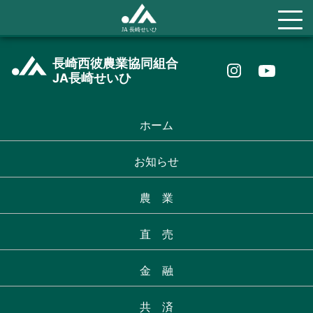
長崎西彼農業協同組合
JA長崎せいひ
ホーム
お知らせ
農 業
直 売
金 融
共 済