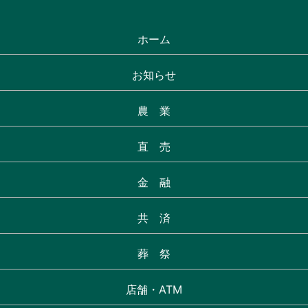
ホーム
お知らせ
農 業
直 売
金 融
共 済
葬 祭
店舗・ATM